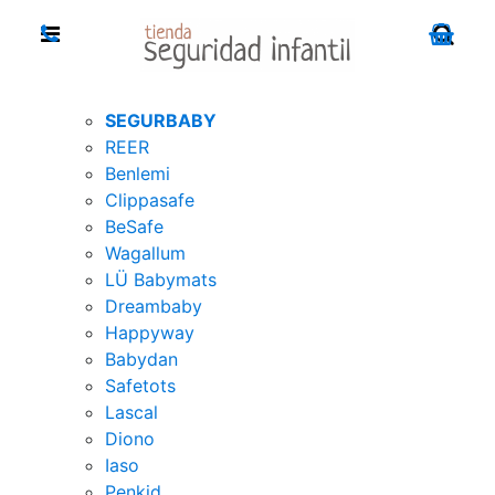
SEGURBABY
REER
Benlemi
Clippasafe
BeSafe
Wagallum
LÜ Babymats
Dreambaby
Happyway
Babydan
Safetots
Lascal
Diono
Iaso
Penkid