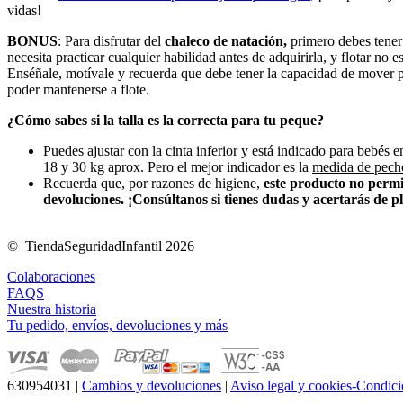
vidas!
BONUS
: Para disfrutar del
chaleco de natación,
primero debes tene
necesita practicar cualquier habilidad antes de adquirirla, y flotar no es
Enséñale, motívale y recuerda que debe tener la capacidad de mover p
poder mantenerse a flote.
¿Cómo sabes si la talla es la correcta para tu peque?
Puedes ajustar con la cinta inferior y está indicado para bebés e
18 y 30 kg aprox. Pero el mejor indicador es la
medida de pech
Recuerda que, por razones de higiene,
este producto no permi
devoluciones. ¡Consúltanos si tienes dudas y acertarás de p
© TiendaSeguridadInfantil 2026
Colaboraciones
FAQS
Nuestra historia
Tu pedido, envíos, devoluciones y más
630954031
|
Cambios y devoluciones
|
Aviso legal y cookies-Condici