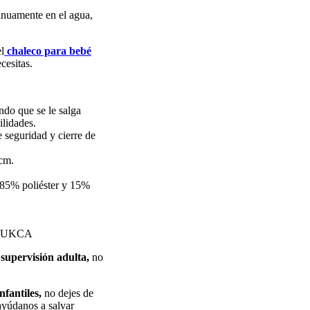
inuamente en el agua,
l
chaleco para bebé
cesitas.
ando que se le salga
ilidades.
e seguridad y cierre de
cm.
 85% poliéster y 15%
 y UKCA
 supervisión adulta,
no
fantiles,
no dejes de
ayúdanos a salvar