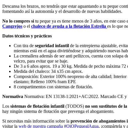
Descansa los brazos, no tendrás que estar aguantando a tu peque cont
fomentando así la autonomía y el desarrollo de nuevas habilidades.
No lo compres si
tu peque ya es tiene menos de 3 años, en este caso e
Cangrejos
o el
chaleco de ayuda a la flotación Estrella
es lo que ne
Datos técnicos y prácticos
Con tira de
seguridad infantil
de la entrepierna ajustable, evit
mientras está en el agua divirtiéndose y adquiriendo nuevas hab
La cremallera además de ser anti pellizcos, cuenta con solapa d
velcro, para evitar que se baje.
De 3 a 6 años aprox. 19 a 30 kg. Medida de pecho máxima 72 
Medida del chaleco: 34 x35 cm aprox.
Composición: Exterior 100% neopreno de alta calidad; Interior
elastano; Relleno 100% foam EPE
8 compartimentos con sistemas de flotación.
Normativa
Normativa: EN 13138-1:2021+AC:2022. Marcado CE
Los
sistemas de flotación infantil
(TODOS)
no son sustitutos de la
hay ningún sistema de flotación que prevenga el ahogamiento.
Si necesitas más información sobre la
prevención de ahogamientos in
visitar la
web de nuestra campaña #OjOPequealAgua
, ¡compártela y 