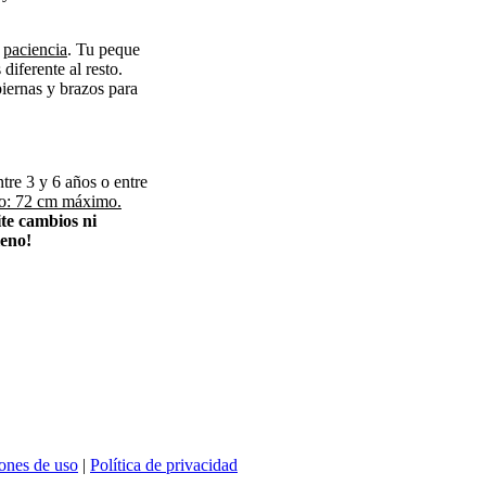
r
paciencia
. Tu peque
 diferente al resto.
iernas y brazos para
ntre 3 y 6 años o entre
o: 72 cm máximo.
te cambios ni
leno!
ones de uso
|
Política de privacidad